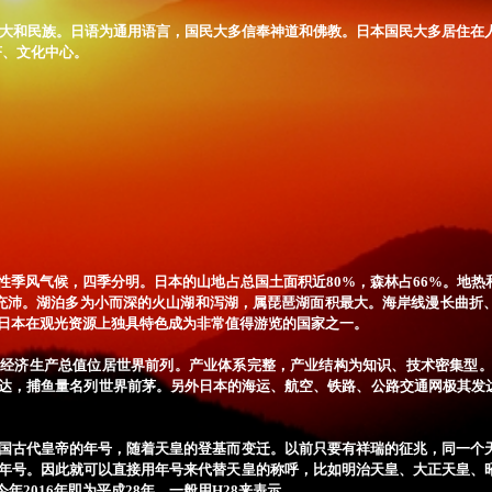
大和民族。日语为通用语言，国民大多信奉神道和佛教。日本国民大多居住在
济、文化中心。
风气候，四季分明。日本的山地占总国土面积近80%，森林占66%。地热
，水量充沛。湖泊多为小而深的火山湖和泻湖，属琵琶湖面积最大。海岸线漫长曲
日本在观光资源上独具特色成为非常值得游览的国家之一。
济生产总值位居世界前列。产业体系完整，产业结构为知识、技术密集型。农
达，捕鱼量名列世界前茅。另外日本的海运、航空、铁路、公路交通网极其发达，
古代皇帝的年号，随着天皇的登基而变迁。以前只要有祥瑞的征兆，同一个天
年号。因此就可以直接用年号来代替天皇的称呼，比如明治天皇、大正天皇、
，今年2016年即为平成28年，一般用H28来表示。