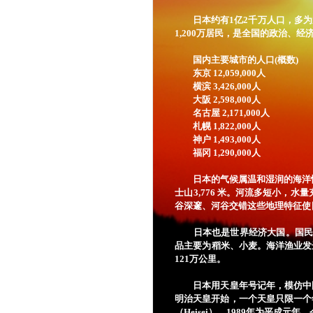
日本约有1亿2千万人口，多为
1,200万居民，是全国的政治、经
国内主要城市的人口(概数)
东京 12,059,000人
横滨 3,426,000人
大阪 2,598,000人
名古屋 2,171,000人
札幌 1,822,000人
神户 1,493,000人
福冈 1,290,000人
日本的气候属温和湿润的海洋性季
士山3,776 米。河流多短小
谷深邃、河谷交错这些地理特征使
日本也是世界经济大国。国民经
品主要为稻米、小麦。海洋渔业发
121万公里。
日本用天皇年号记年，模仿中国
明治天皇开始，一个天皇只限一个
（Heisei），1989年为平成元年