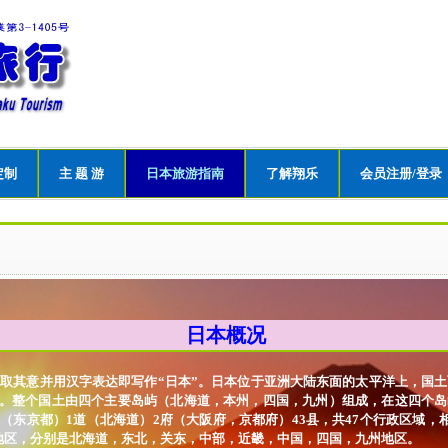
定制
主 题 游
日本旅游指南
了解翔乐
会员注册/登录
日本概况
其意并用汉字表达即写作“日本”。日本位于亚洲大陆东面的太平洋上，国土面积
近。整个国土由四个主要岛屿（北海道，本州，四国，九州）组成，在这四个岛屿
（东京都）1道（北海道）2府（大阪府，京都府）43县，共47个行政区域，
地区，分别是北海道，东北，关东，中部，近畿，中国，四国，九州地区。